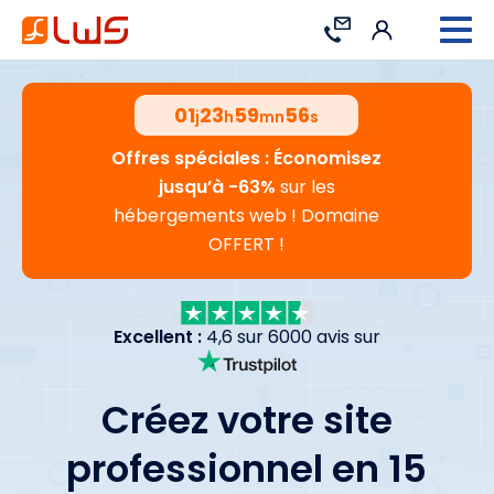
Connexion
Contact
01
23
59
55
j
h
mn
s
Offres spéciales : Économisez
jusqu’à -63%
sur les
hébergements web ! Domaine
OFFERT !
Excellent :
4,6 sur 6000 avis sur
Créez votre site
professionnel en 15