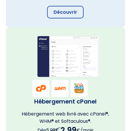
Découvrir
Hébergement cPanel
Hébergement web livré avec cPanel®,
WHM® et Softaculous®.
2,99
Dès
5,99€
€/mois