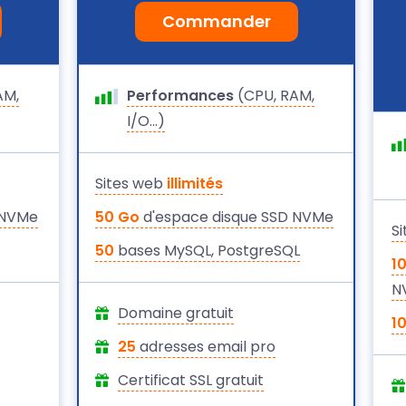
Commander
AM,
Performances
(CPU, RAM,
I/O...)
Sites web
illimités
 NVMe
50 Go
d'espace disque SSD NVMe
S
50
bases MySQL, PostgreSQL
1
N
Domaine gratuit
1
25
adresses email pro
Certificat SSL gratuit