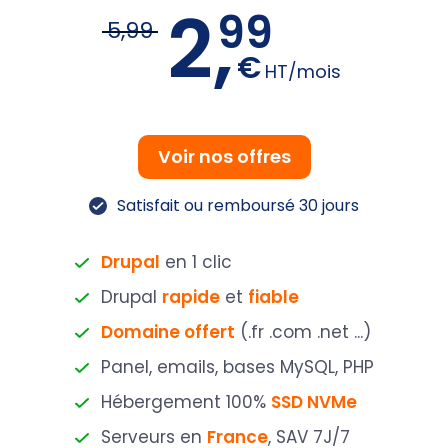
2,
99
5,99
€
HT/mois
Voir nos offres
Satisfait ou remboursé 30 jours
Drupal
en 1 clic
Drupal
rapide
et
fiable
Domaine offert
(.fr .com .net ...)
Panel, emails, bases MySQL, PHP
Hébergement 100%
SSD NVMe
Serveurs en
France
, SAV 7J/7