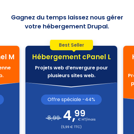
Gagnez du temps laissez nous gérer
votre hébergement Drupal.
Best Seller
el M
Hébergement cPanel L
yenne
Projets web d’envergure pour
b.
plusieurs sites web.
Pr
p
Offre spéciale -44%
4
,
99
8,99
€ HT/mois
(5,99 € TTC)