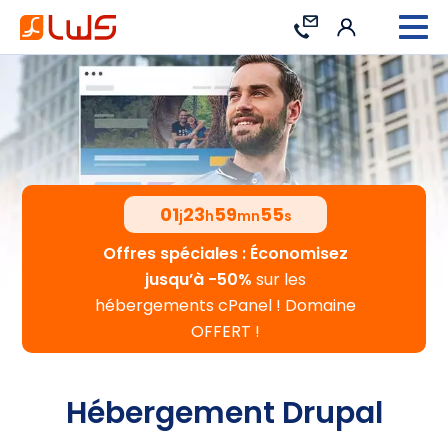
Connexion
Contact
01
23
59
54
j
h
mn
s
Offres spéciales : Économisez
jusqu’à -50%
sur les
hébergements cPanel ! Domaine
OFFERT !
Hébergement Drupal