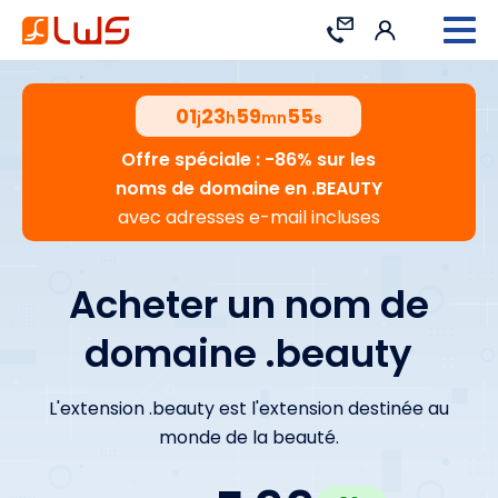
Connexion
Contact
01
23
59
55
j
h
mn
s
Offre spéciale : -86% sur les
noms de domaine en .BEAUTY
avec adresses e-mail incluses
Acheter un nom de
domaine .beauty
L'extension .beauty est l'extension destinée au
monde de la beauté.