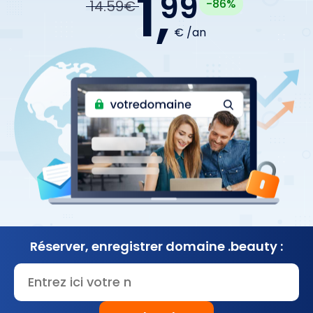
1,
99
-86%
14.59€
€ /an
Réserver, enregistrer
domaine .beauty :