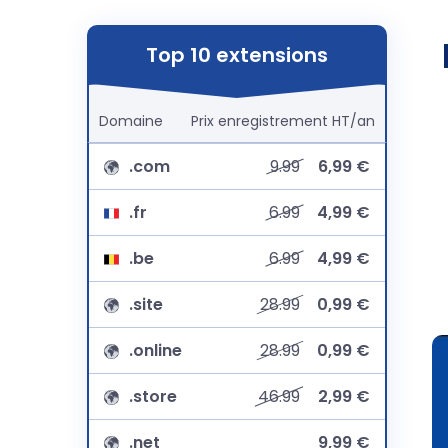
Top 10 extensions
Domaine
Prix
enregistrement
HT/an
.com
9.99
6,99 €
.fr
6.99
4,99 €
.be
6.99
4,99 €
.site
28.99
0,99 €
.online
28.99
0,99 €
.store
46.99
2,99 €
.net
9,99 €