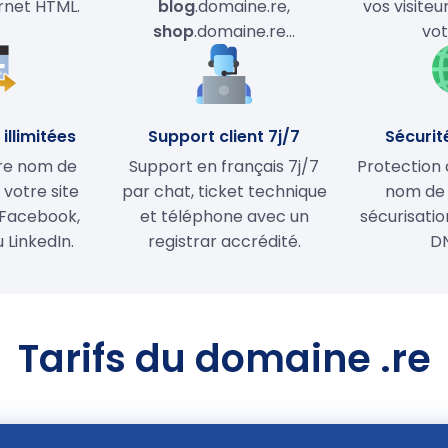
ernet HTML.
blog
.domaine.re,
vos visiteu
shop
.domaine.re…
vot
illimitées
Support client 7j/7
Sécurit
tre nom de
Support en français 7j/7
Protection 
votre site
par chat, ticket technique
nom de
Facebook,
et téléphone avec un
sécurisati
 LinkedIn.
registrar accrédité.
D
Tarifs du domaine .re