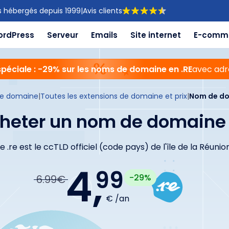
s hébergés depuis 1999
|
Avis clients
ordPress
Serveur
Emails
Site internet
E-comm
spéciale : -29% sur les noms de domaine en .RE
avec adr
e domaine
|
Toutes les extensions de domaine et prix
|
Nom de do
heter un nom de domaine 
Le .re est le ccTLD officiel (code pays) de l'île de la Réunion
4,
99
-29%
6.99€
€ /an