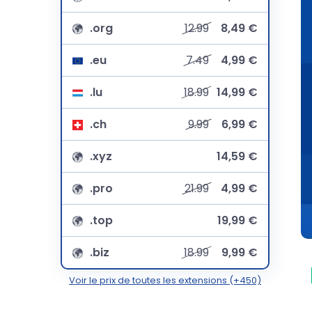
.org
12.99
8,49 €
.eu
7.49
4,99 €
.lu
18.99
14,99 €
.ch
9.99
6,99 €
.xyz
14,59 €
.pro
21.99
4,99 €
.top
19,99 €
.biz
18.99
9,99 €
Voir le prix de toutes les extensions (+450)