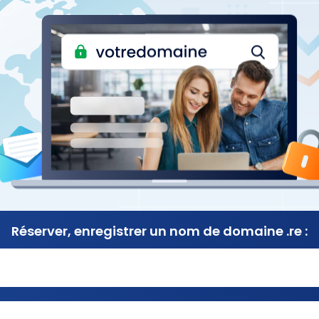
Réserver, enregistrer
un nom de
domaine .re :