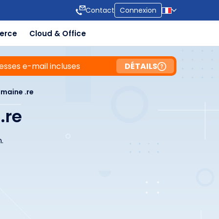
Contact
Connexion
erce
Cloud & Office
esses e-mail incluses
DÉTAILS
maine .re
.re
.