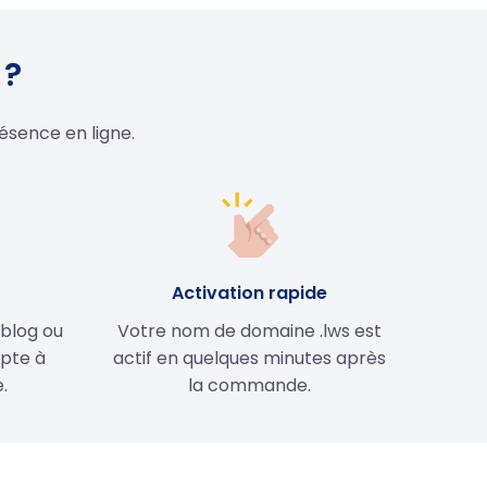
 ?
ésence en ligne.
e
Activation rapide
 blog ou
Votre nom de domaine .lws est
apte à
actif en quelques minutes après
.
la commande.