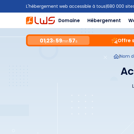
L'hébergement web accessible à tous
|
680 000 site
Domaine
Hébergement
W
01
23
59
56
Offre 
j
h
mn
s
|
Nom d
Ac