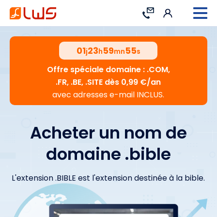
Connexion
Contact
01
23
59
54
j
h
mn
s
Offre spéciale domaine : .COM,
.FR, .BE, .SITE dès 0,99 €/an
avec adresses e-mail INCLUS.
Acheter un nom de
domaine .bible
L'extension .BIBLE est l'extension destinée à la bible.