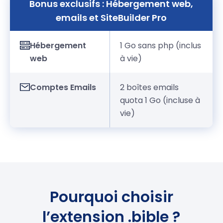
Bonus exclusifs : Hébergement web,
emails et SiteBuilder Pro
Hébergement
1 Go sans php (inclus
web
à vie)
Comptes Emails
2 boîtes emails
quota 1 Go (incluse à
vie)
Pourquoi choisir
l’extension .bible ?