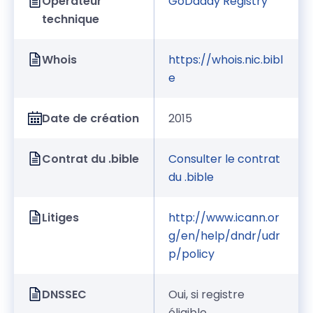
Opérateur
GoDaddy Registry
technique
Whois
https://whois.nic.bibl
e
Date de création
2015
Contrat du .bible
Consulter le contrat
du .bible
Litiges
http://www.icann.or
g/en/help/dndr/udr
p/policy
DNSSEC
Oui, si registre
éligible