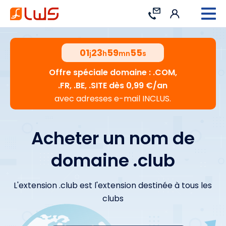
Connexion
Contact
01
23
59
54
j
h
mn
s
Offre spéciale domaine : .COM,
.FR, .BE, .SITE dès 0,99 €/an
avec adresses e-mail INCLUS.
Acheter un nom de
domaine .club
L'extension .club est l'extension destinée à tous les
clubs