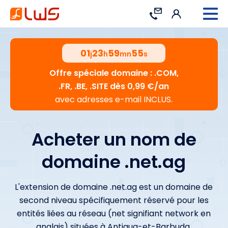
Connexion
Contact
01
23
59
54
j
h
mn
s
Offre spéciale domaine : .COM,
.FR, .BE, .SITE dès 0,99 €/an
avec adresses e-mail INCLUS.
Acheter un nom de
domaine .net.ag
L'extension de domaine .net.ag est un domaine de
second niveau spécifiquement réservé pour les
entités liées au réseau (net signifiant network en
anglais) situées à Antigua-et-Barbuda.