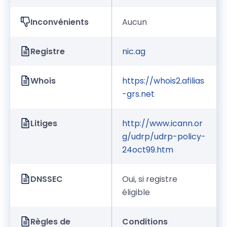
Inconvénients
Aucun
Registre
nic.ag
Whois
https://whois2.afilias
-grs.net
Litiges
http://www.icann.or
g/udrp/udrp-policy-
24oct99.htm
DNSSEC
Oui, si registre
éligible
Règles de
Conditions