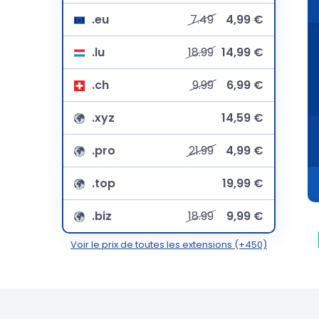
.eu
7.49
4,99 €
.lu
18.99
14,99 €
.ch
9.99
6,99 €
.xyz
14,59 €
.pro
21.99
4,99 €
.top
19,99 €
.biz
18.99
9,99 €
Voir le prix de toutes les extensions (+450)