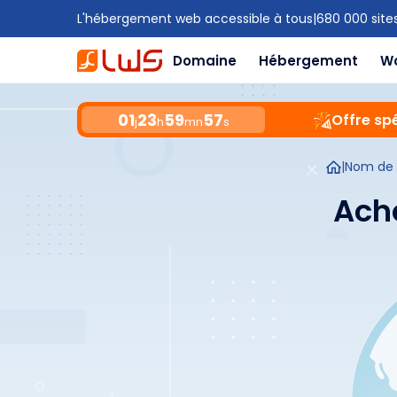
L'hébergement web accessible à tous
|
680 000 site
Domaine
Hébergement
W
01
23
59
56
Offre spé
j
h
mn
s
|
Nom de
Ach