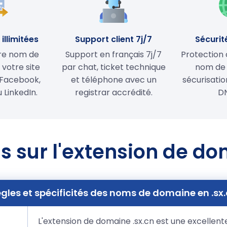
illimitées
Support client 7j/7
Sécurit
tre nom de
Support en français 7j/7
Protection 
votre site
par chat, ticket technique
nom de
Facebook,
et téléphone avec un
sécurisati
 LinkedIn.
registrar accrédité.
D
s sur l'extension de do
gles et spécificités des noms de domaine en .sx
L'extension de domaine .sx.cn est une excellen