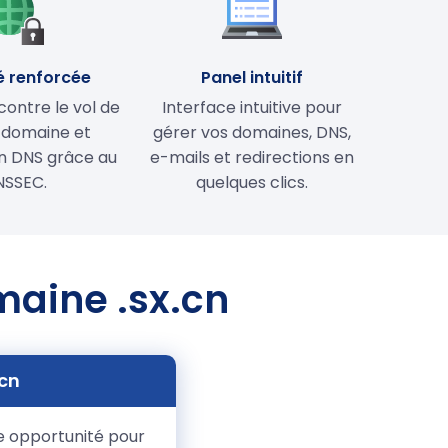
é renforcée
Panel intuitif
contre le vol de
Interface intuitive pour
 domaine et
gérer vos domaines, DNS,
on DNS grâce au
e-mails et redirections en
NSSEC.
quelques clics.
maine .sx.cn
.cn
te opportunité pour