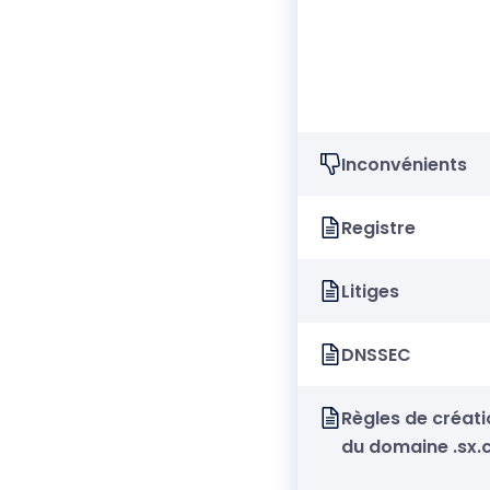
Inconvénients
Registre
Litiges
DNSSEC
Règles de créati
du domaine .sx.