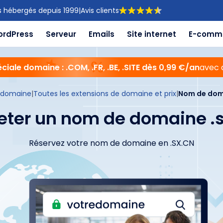
s hébergés depuis 1999
|
Avis clients
ordPress
Serveur
Emails
Site internet
E-comm
ciale domaine : .COM, .FR, .BE, .SITE dès 0,99 €/an
avec 
 domaine
|
Toutes les extensions de domaine et prix
|
Nom de doma
eter un nom de domaine .s
Réservez votre nom de domaine en .SX.CN