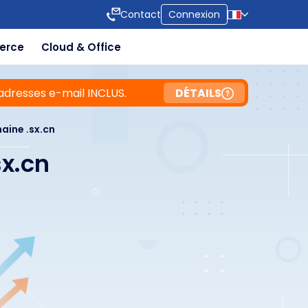
Contact
Connexion
erce
Cloud & Office
adresses e-mail INCLUS.
DÉTAILS
ine .sx.cn
x.cn