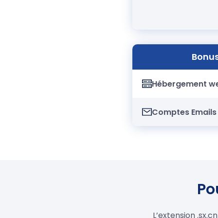
Bonus
Hébergement w
Comptes Emails
Pou
L’extension .sx.c