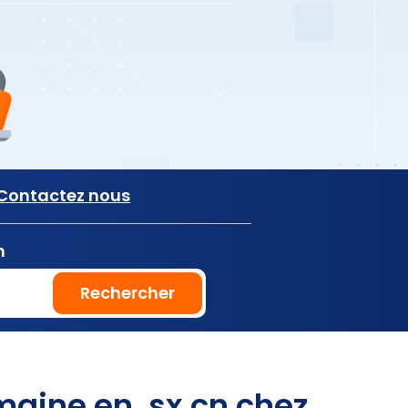
Contactez nous
n
Rechercher
aine en .sx.cn chez