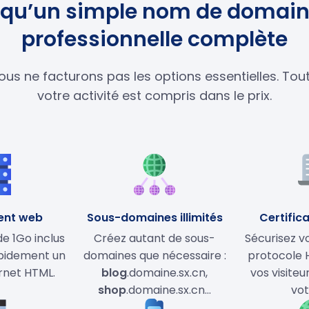
us qu’un simple nom de domaine
professionnelle complète
ous ne facturons pas les options essentielles. To
votre activité est compris dans le prix.
ent web
Sous-domaines illimités
Certifica
 1Go inclus
Créez autant de sous-
Sécurisez vo
apidement un
domaines que nécessaire :
protocole 
ernet HTML.
blog
.domaine.sx.cn,
vos visiteu
shop
.domaine.sx.cn…
vot