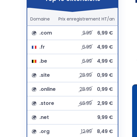
Domaine
Prix
enregistrement
HT/an
.com
9.99
6,99 €
.fr
6.99
4,99 €
.be
6.99
4,99 €
.site
28.99
0,99 €
.online
28.99
0,99 €
.store
46.99
2,99 €
.net
9,99 €
.org
12.99
8,49 €