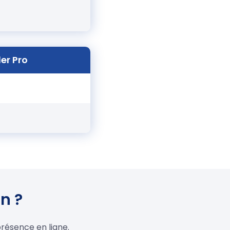
er Pro
cn ?
présence en ligne.