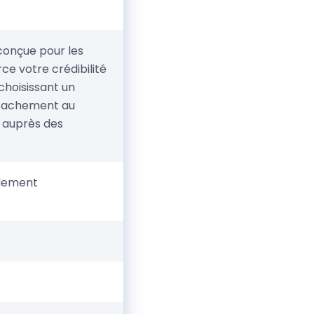
conçue pour les
ce votre crédibilité
choisissant un
ttachement au
é auprès des
ilement