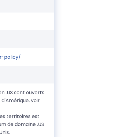
n-policy/
n .US sont ouverts
 d'Amérique, voir
s territoires est
 nom de domaine .US
Unis.