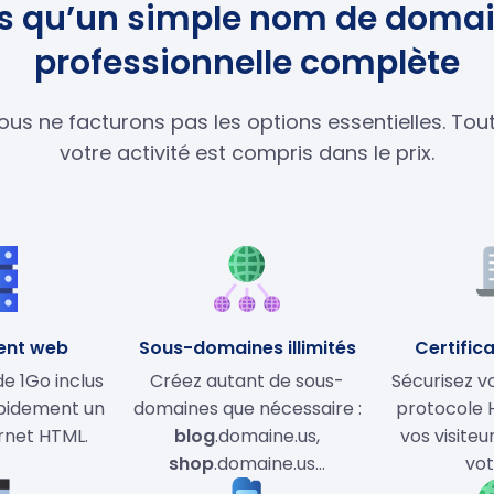
lus qu’un simple nom de domai
professionnelle complète
ous ne facturons pas les options essentielles. To
votre activité est compris dans le prix.
ent web
Sous-domaines illimités
Certifica
 1Go inclus
Créez autant de sous-
Sécurisez vo
apidement un
domaines que nécessaire :
protocole 
ernet HTML.
blog
.domaine.us,
vos visiteu
shop
.domaine.us…
vot