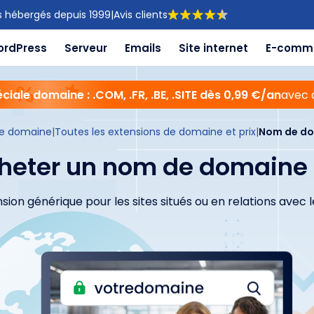
s hébergés depuis 1999
|
Avis clients
ordPress
Serveur
Emails
Site internet
E-comm
ciale domaine : .COM, .FR, .BE, .SITE dès 0,99 €/an
avec 
e domaine
|
Toutes les extensions de domaine et prix
|
Nom de do
heter un nom de domaine 
ension générique pour les sites situés ou en relations avec