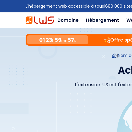
L'hébergement web accessible à tous
|
680 000 site
Domaine
Hébergement
W
01
23
59
56
Offre spé
j
h
mn
s
|
Nom d
Ac
L'extension .US est l'ext