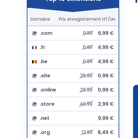
Domaine
Prix
enregistrement
HT/an
.com
9.99
6,99 €
.fr
6.99
4,99 €
.be
6.99
4,99 €
.site
28.99
0,99 €
.online
28.99
0,99 €
.store
46.99
2,99 €
.net
9,99 €
.org
12.99
8,49 €