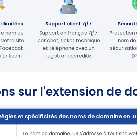
illimitées
Support client 7j/7
Sécurit
tre nom de
Support en français 7j/7
Protection 
votre site
par chat, ticket technique
nom de
Facebook,
et téléphone avec un
sécurisati
 LinkedIn.
registrar accrédité.
D
ns sur l'extension de 
Règles et spécificités des noms de domaine en .u
Le nom de domaine .US s'adresse à tout site we