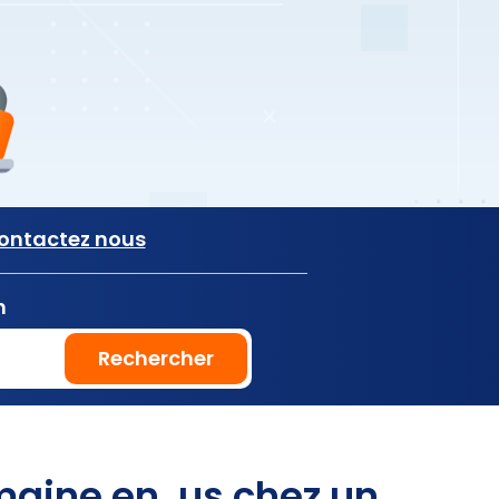
ontactez nous
n
Rechercher
aine en .us chez un