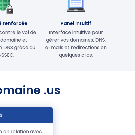
é renforcée
Panel intuitif
contre le vol de
Interface intuitive pour
 domaine et
gérer vos domaines, DNS,
on DNS grâce au
e-mails et redirections en
NSSEC.
quelques clics.
domaine .us
s
b en relation avec