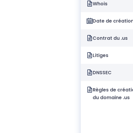
Whois
Date de créatio
Contrat du .us
Litiges
DNSSEC
Règles de créati
du domaine .us