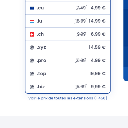
.eu
7.49
4,99 €
.lu
18.99
14,99 €
.ch
9.99
6,99 €
.xyz
14,59 €
.pro
21.99
4,99 €
.top
19,99 €
.biz
18.99
9,99 €
Voir le prix de toutes les extensions (+450)