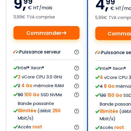
9,
4,
99
99
€ HT/mois
€ HT/moi
11,99€ TVA comprise
5,99€ TVA compr
Commander
Comman
Puissance serveur
Puissance se
Intel® Xeon®
Intel® Xeon®
2
vCore CPU 3.0 GHz
4
vCore CPU 3
2
4 Go
mémoire RAM
4
8 Go
mémoi
80
100 Go
SSD NVMe
120
150 Go
SSD
Bande passante
Bande passan
illimitée
(débit
250
illimitée
(déb
Mbit/s)
Mbit/s)
Accès
root
Accès
root