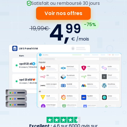
Satisfait ou remboursé 30 jours
Voir nos offres
4,
99
-75%
19,99€
€ /mois
Excellent :
4,6 sur 6000 avis sur