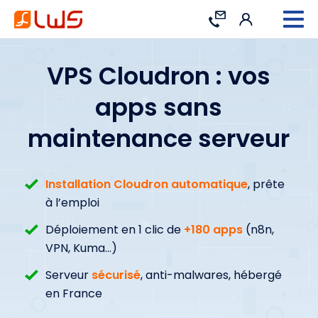
Connexion
Contact
VPS Cloudron : vos
apps sans
maintenance serveur
Installation Cloudron automatique
, prête
à l’emploi
Déploiement en 1 clic de
+180 apps
(n8n,
VPN, Kuma...)
Serveur
sécurisé
, anti-malwares, hébergé
en France