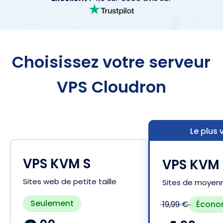
Choisissez votre serveur
VPS Cloudron
Le plus
VPS KVM S
VPS KVM
Sites web de petite taille
Sites de moyenne
Seulement
Écono
19,99 €