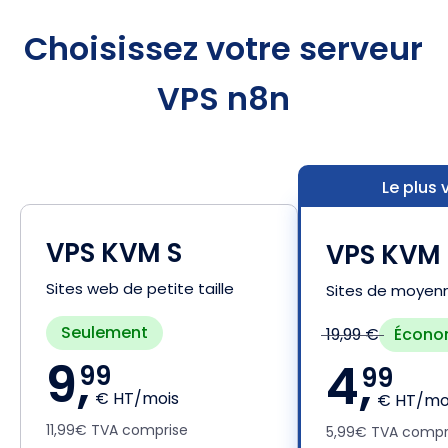
Choisissez votre serveur
VPS n8n
Le plus
VPS KVM S
VPS KVM
Sites web de petite taille
Sites de moyenne
Seulement
Écono
19,99 €
9,
4,
99
99
€ HT/mois
€ HT/moi
11,99€ TVA comprise
5,99€ TVA compr