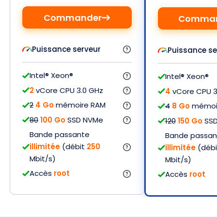
Commander
Comman
Puissance serveur
Puissance se
Intel® Xeon®
Intel® Xeon®
2
vCore CPU 3.0 GHz
4
vCore CPU 3
2
4 Go
mémoire RAM
4
8 Go
mémoi
80
100 Go
SSD NVMe
120
150 Go
SSD
Bande passante
Bande passan
illimitée
(débit
250
illimitée
(déb
Mbit/s)
Mbit/s)
Accès
root
Accès
root